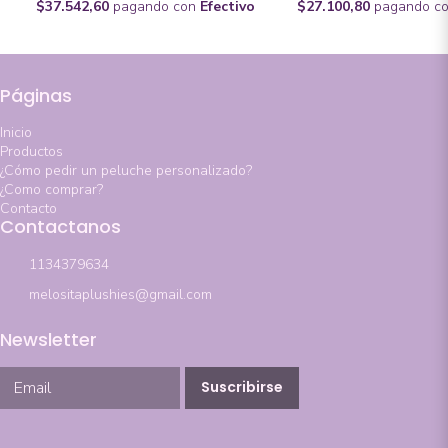
$37.542,60
pagando con
Efectivo
$27.100,80
pagando c
Páginas
Inicio
Productos
¿Cómo pedir un peluche personalizado?
¿Como comprar?
Contacto
Contactanos
1134379634
melositaplushies@gmail.com
Newsletter
Suscribirse