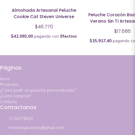
Almohada Artesanal Peluche
Peluche Corazón Bad
Cookie Cat Steven Universe
Verano Sin Ti Artes
$46.770
$17.686
$42.093,00
pagando con
Efectivo
$15.917,40
pagando c
Páginas
Inicio
Productos
¿Cómo pedir un peluche personalizado?
¿Como comprar?
Contacto
Contactanos
1134379634
melositaplushies@gmail.com