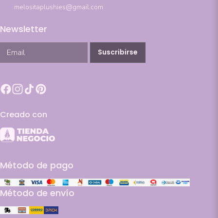
melositaplushies@gmail.com
Newsletter
Suscribirse
Creado con
Método de pago
Método de envío