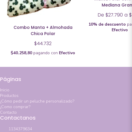
Mediana Gra
De
$27.790
a
$
10% de descuento
pa
Combo Manta + Almohada
Efectivo
Chica Polar
$44.732
$40.258,80
pagando con
Efectivo
Páginas
Inicio
Productos
¿Cómo pedir un peluche personalizado?
¿Como comprar?
Contacto
Contactanos
1134379634