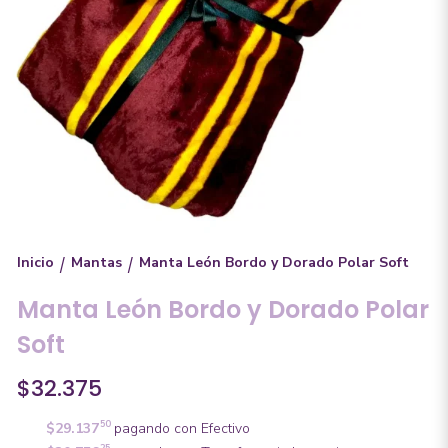
Inicio
Mantas
Manta León Bordo y Dorado Polar Soft
/
/
Manta León Bordo y Dorado Polar
Soft
$32.375
50
$29.137
pagando con Efectivo
25