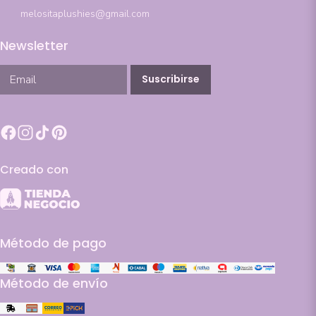
melositaplushies@gmail.com
Newsletter
Suscribirse
Creado con
Método de pago
Método de envío